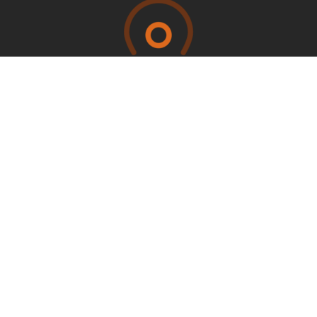
Otros Sitios
CONACYT
CENTROGEO
IPICYT
CIMAT
DATALAB