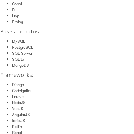
Cobol
R
Lisp
Prolog
Bases de datos:
MySQL
PostgreSQL
SQL Server
SQLite
MongoDB
Frameworks:
Django
Codeigniter
Laravel
NodeJS
VueJS
AngularJS
IonicJS
Kotlin
React