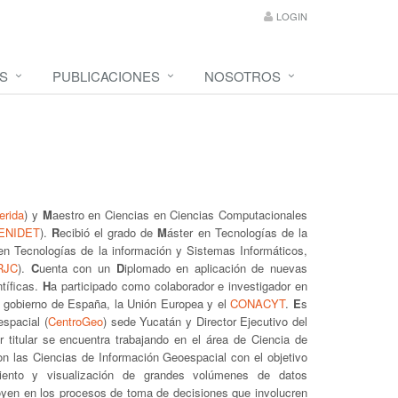
LOGIN
S
PUBLICACIONES
NOSOTROS
erida
) y
M
aestro en Ciencias en Ciencias Computacionales
ENIDET
).
R
ecibió el grado de
M
áster en Tecnologías de la
en Tecnologías de la información y Sistemas Informáticos,
RJC
).
C
uenta con un
D
iplomado en aplicación de nuevas
ntíficas.
H
a participado como colaborador e investigador en
l gobierno de España, la Unión Europea y el
CONACYT
.
E
s
espacial (
CentroGeo
) sede Yucatán y Director Ejecutivo del
 titular se encuentra trabajando en el área de Ciencia de
n las Ciencias de Información Geoespacial con el objetivo
miento y visualización de grandes volúmenes de datos
poyen en los procesos de toma de decisiones que involucren