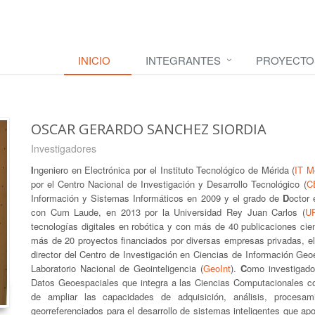
INICIO
INTEGRANTES
PROYECTO
OSCAR GERARDO SANCHEZ SIORDIA
Investigadores
I
ngeniero en Electrónica por el Instituto Tecnológico de Mérida (
IT M
por el Centro Nacional de Investigación y Desarrollo Tecnológico (
C
Información y Sistemas Informáticos en 2009 y el grado de
D
octor 
con Cum Laude, en 2013 por la Universidad Rey Juan Carlos (
U
tecnologías digitales en robótica y con más de 40 publicaciones cie
más de 20 proyectos financiados por diversas empresas privadas, e
director del Centro de Investigación en Ciencias de Información Geo
Laboratorio Nacional de Geointeligencia (
GeoInt
).
C
omo investigador
Datos Geoespaciales que integra a las Ciencias Computacionales co
de ampliar las capacidades de adquisición, análisis, procesa
georreferenciados para el desarrollo de sistemas inteligentes que a